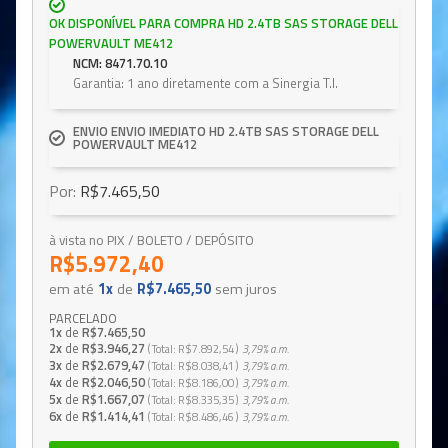
OK DISPONÍVEL PARA COMPRA HD 2.4TB SAS STORAGE DELL
POWERVAULT ME412
NCM: 8471.70.10
Garantia: 1 ano diretamente com a Sinergia T.I.
ENVIO ENVIO IMEDIATO HD 2.4TB SAS STORAGE DELL
POWERVAULT ME412
Por:
R$7.465,50
à vista no PIX / BOLETO / DEPÓSITO
R$5.972,40
em até
1x
de
R$7.465,50
sem juros
PARCELADO
1x
de
R$7.465,50
2x
de
R$3.946,27
Total
R$7.892,54
3,79%
a.m.
3x
de
R$2.679,47
Total
R$8.038,41
3,79%
a.m.
4x
de
R$2.046,50
Total
R$8.186,00
3,79%
a.m.
5x
de
R$1.667,07
Total
R$8.335,35
3,79%
a.m.
6x
de
R$1.414,41
Total
R$8.486,46
3,79%
a.m.