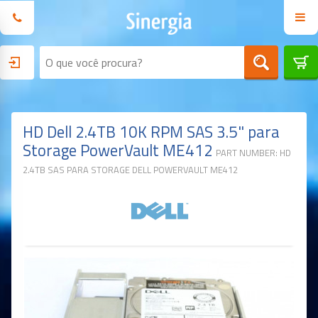
HD Dell 2.4TB 10K RPM SAS 3.5" para
Storage PowerVault ME412
PART NUMBER: HD
2.4TB SAS PARA STORAGE DELL POWERVAULT ME412