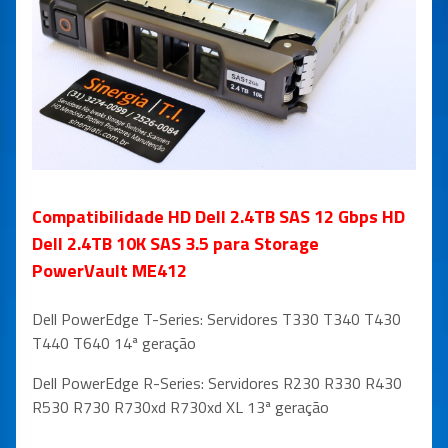
Compatibilidade HD Dell 2.4TB SAS 12 Gbps HD
Dell 2.4TB 10K SAS 3.5 para Storage
PowerVault ME412
Dell PowerEdge T-Series: Servidores T330 T340 T430
T440 T640 14ª geração
Dell PowerEdge R-Series: Servidores R230 R330 R430
R530 R730 R730xd R730xd XL 13ª geração