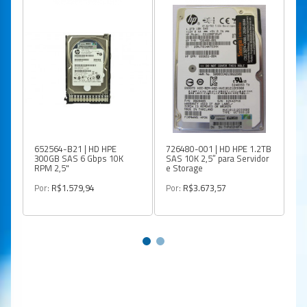
652564-B21 | HD HPE
726480-001 | HD HPE 1.2TB
87
300GB SAS 6 Gbps 10K
SAS 10K 2,5” para Servidor
SA
RPM 2,5"
e Storage
51
G
Por:
R$1.579,94
Por:
R$3.673,57
Po