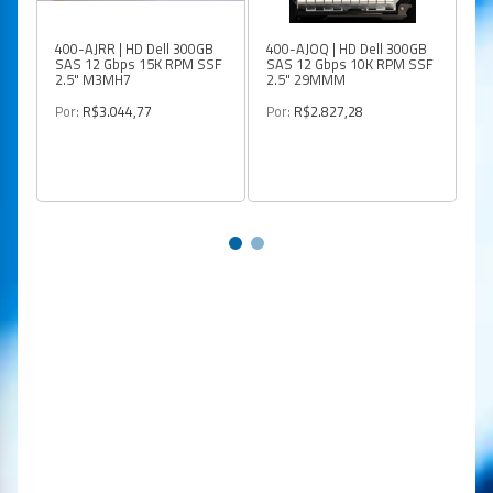
400-AJRR | HD Dell 300GB
400-AJOQ | HD Dell 300GB
40
SAS 12 Gbps 15K RPM SSF
SAS 12 Gbps 10K RPM SSF
SA
2.5" M3MH7
2.5" 29MMM
3,
Por:
R$3.044,77
Por:
R$2.827,28
Po