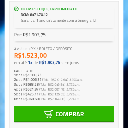
OK EM ESTOQUE, ENVIO IMEDIATO
NCM: 8471.70.12
Garantia: 1 ano diretamente com a Sinergia T.I.
Por:
R$1.903,75
à vista no PIX / BOLETO / DEPÓSITO
R$1.523,00
em até
1x
de
R$1.903,75
sem juros
PARCELADO
1x
de
R$1.903,75
2x
de
R$1.006,32
Total
R$2.012,64
3,79%
a.m.
3x
de
R$683,28
Total
R$2.049,84
3,79%
a.m.
4x
de
R$521,87
Total
R$2.087,48
3,79%
a.m.
5x
de
R$425,11
Total
R$2.125,55
3,79%
a.m.
6x
de
R$360,68
Total
R$2.164,08
3,79%
a.m.
COMPRAR