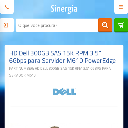
HD Dell 300GB SAS 15K RPM 3,5"
6Gbps para Servidor M610 PowerEdge
PART NUMBER: HD DELL 300GB SAS 15K RPM 3,5" 6GBPS PARA
SERVIDOR M610