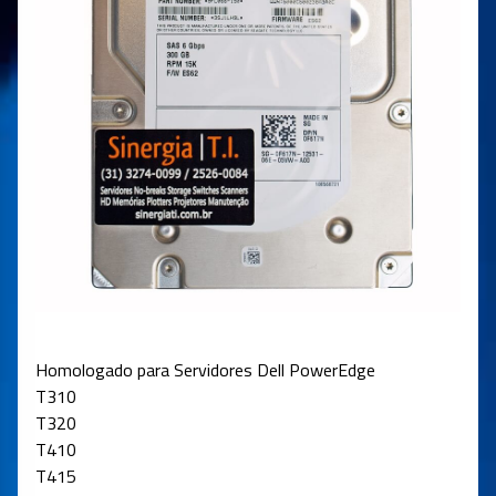
Homologado para Servidores Dell PowerEdge
T310
T320
T410
T415