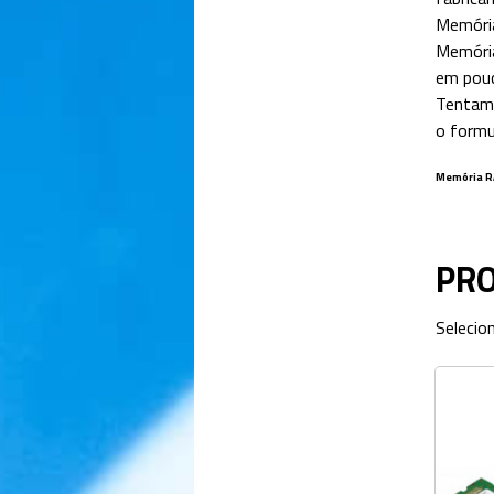
Memória
Memóri
em pouc
Tentamo
o formu
Memória R
PR
Selecio