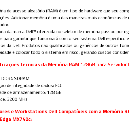
ia de acesso aleatório (RAM) é um tipo de hardware que seu com
ções. Adicionar memória é uma das maneiras mais econômicas de 
ador.
ia da marca Dell™ oferecida no seletor de memória passou por ri
de para garantir que funcionará com o seu sistema Dell específico 
os da Dell. Produtos não qualificados ou genéricos de outros fo
ividade e colocar todo o sistema em risco, gerando custos conside
ficações tecnicas da
Memória RAM 128GB para Servidor
: DDR4 SDRAM
ação de integridade de dados: ECC
dade de armazenamento: 128 GB
ade: 3200 MHz
ores e Workstations Dell Compatíveis com a Memória R
Edge MX740c: