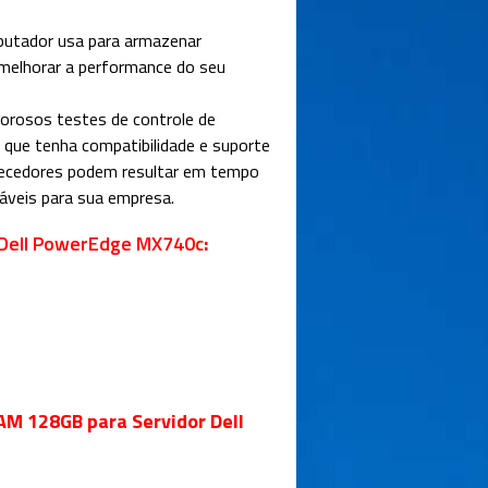
putador usa para armazenar
melhorar a performance do seu
gorosos testes de controle de
e que tenha compatibilidade e suporte
rnecedores podem resultar em tempo
ráveis para sua empresa.
 Dell PowerEdge MX740c
:
AM 128GB para Servidor Dell