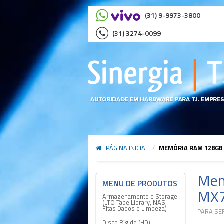
(31) 9-9973-3800
(31) 3274-0099
PÁGINA INICIAL
/
MEMÓRIA RAM 128GB 
Mem
MX7
Armazenamento e Storage
(LTO Tape Library, NAS,
Fitas Dados e Limpeza)
PARA SE
Disco Rígido (HD)