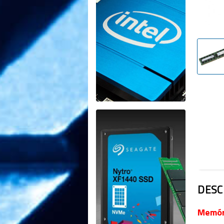
DESC
Memór