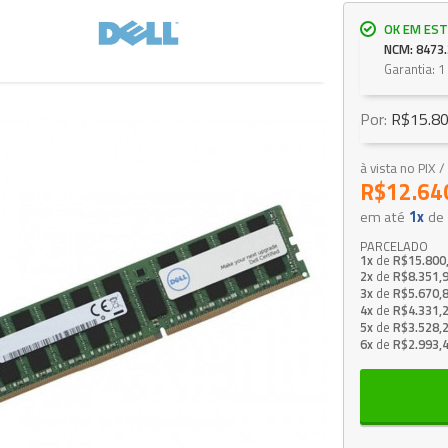
OK EM EST
NCM: 8473.
Garantia: 1
Por:
R$15.80
à vista no PIX
R$12.64
em até
1x
de
PARCELADO
1x
de
R$15.800
2x
de
R$8.351,
3x
de
R$5.670,
4x
de
R$4.331,
5x
de
R$3.528,
6x
de
R$2.993,