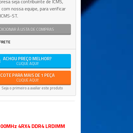
resa seja contribuinte de ICMS,
 com nossa equipe, para verificar
e ICMS-ST.
DICIONAR À LISTA DE COMPRAS
FRETE
ACHOU PREÇO MELHOR?
CLIQUE AQUI!
COTE PARA MAIS DE 1 PEÇA
CLIQUE AQUI!
Seja o primeiro a avaliar este produto
3200MHz 4RX4 DDR4 LRDIMM