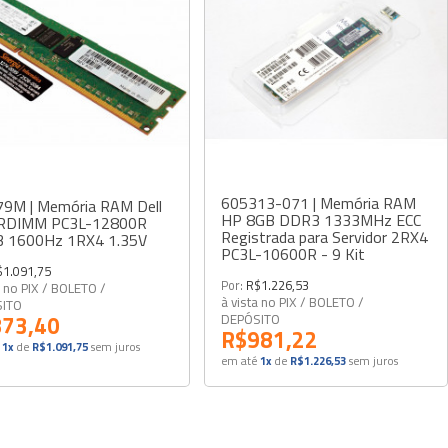
605313-071 | Memória RAM
9M | Memória RAM Dell
HP 8GB DDR3 1333MHz ECC
RDIMM PC3L-12800R
Registrada para Servidor 2RX4
 1600Hz 1RX4 1.35V
PC3L-10600R - 9 Kit
$1.091,75
Por:
R$1.226,53
a no PIX / BOLETO /
à vista no PIX / BOLETO /
SITO
73,40
DEPÓSITO
R$981,22
1x
de
R$1.091,75
sem juros
em até
1x
de
R$1.226,53
sem juros