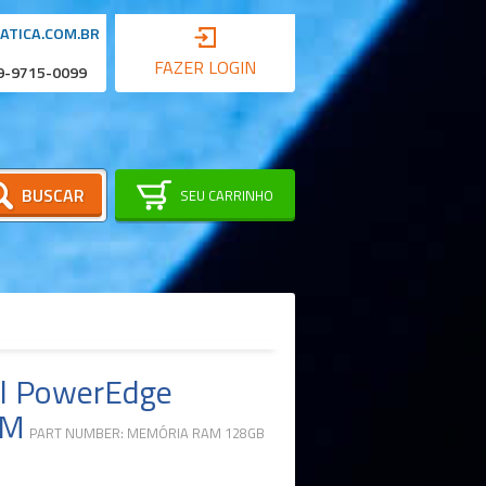
ATICA.COM.BR
FAZER LOGIN
 9-9715-0099
BUSCAR
SEU CARRINHO
ll PowerEdge
MM
PART NUMBER: MEMÓRIA RAM 128GB