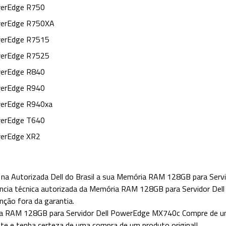
erEdge R750
erEdge R750XA
erEdge R7515
erEdge R7525
erEdge R840
erEdge R940
erEdge R940xa
erEdge T640
erEdge XR2
na Autorizada Dell do Brasil a sua Memória RAM 128GB para Ser
ncia técnica autorizada da Memória RAM 128GB para Servidor De
ção fora da garantia.
a RAM 128GB para Servidor Dell PowerEdge MX740c
Compre de um
nte e tenha certeza de uma compra de um produto original!