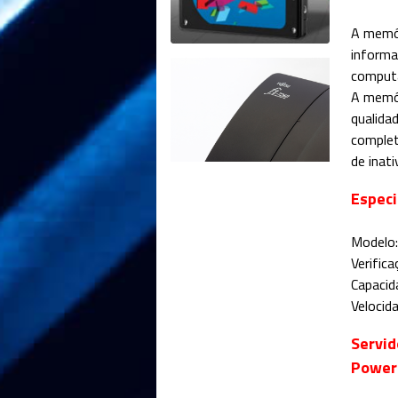
A memór
informa
comput
A memór
qualida
complet
de inat
Especi
Modelo
Verific
Capaci
Velocid
Servid
Power