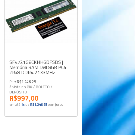
SF4721G8CKHH6DFSDS |
Memória RAM Dell 8GB PC4
2Rx8 DDR4 2133MHz
Por:
R$1.246,25
à vista no PIX / BOLETO /
DEPÓSITO
R$997,00
em até
1x
de
R$1.246,25
sem juros