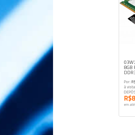
03W7
8GB 
DDR3
Por:
R
à vist
DEPÓ
R$8
em até