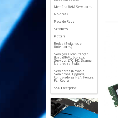
Memória RAM Servidores
No-break
Placa de Rede
Scanners
Plotters
Redes (Switches e
Roteadores)
Serviços e Manutenção
(Erro iDRAC, Storage,
Servidor, LTO, HD, Scanner,
No-break e Switch)
Servidores (Novos e
Seminovos, Upgrade,
Controladoras HBA, Fontes,
Fan Cooler)
SSD Enterprise