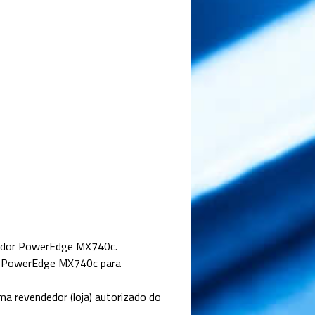
vidor PowerEdge MX740c.
ll PowerEdge MX740c para
a revendedor (loja) autorizado do