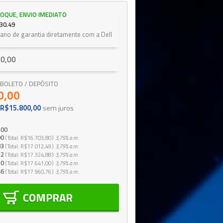
OQUE, ENVIO IMEDIATO
30.49
 ano de garantia diretamente com a Dell
0,00
 / BOLETO / DEPÓSITO
0,00
R$15.800,00
sem juros
,00
90
Total
R$16.703,80
3,79%
a.m.
83
Total
R$17.012,49
3,79%
a.m.
22
Total
R$17.324,88
3,79%
a.m.
20
Total
R$17.641,00
3,79%
a.m.
46
Total
R$17.960,76
3,79%
a.m.
COMPRAR