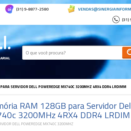
(31) 9-8877-2580
VENDAS@SINERGIAINFORM
(31)
PARA SERVIDOR DELL POWEREDGE MX740C 3200MHZ 4RX4 DDR4 LRDIMM
ória RAM 128GB para Servidor De
40c 3200MHz 4RX4 DDR4 LRDI
RVIDOR DELL POWEREDGE MX740C 3200MHZ