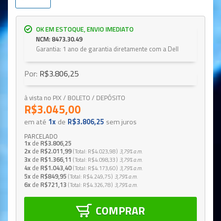
OK EM ESTOQUE, ENVIO IMEDIATO
NCM: 8473.30.49
Garantia: 1 ano de garantia diretamente com a Dell
Por:
R$3.806,25
à vista no PIX / BOLETO / DEPÓSITO
R$3.045,00
em até
1x
de
R$3.806,25
sem juros
PARCELADO
1x
de
R$3.806,25
2x
de
R$2.011,99
Total
R$4.023,98
3,79%
a.m.
3x
de
R$1.366,11
Total
R$4.098,33
3,79%
a.m.
4x
de
R$1.043,40
Total
R$4.173,60
3,79%
a.m.
5x
de
R$849,95
Total
R$4.249,75
3,79%
a.m.
6x
de
R$721,13
Total
R$4.326,78
3,79%
a.m.
COMPRAR