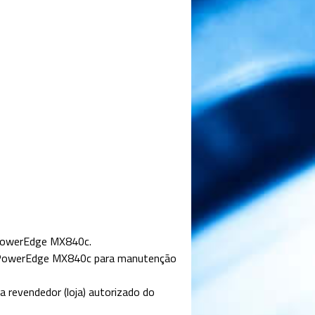
r PowerEdge MX840c
.
ll PowerEdge MX840c para manutenção
evendedor (loja) autorizado do