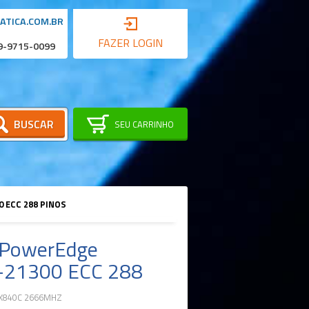
ATICA.COM.BR
FAZER LOGIN
 9-9715-0099
BUSCAR
SEU CARRINHO
 ECC 288 PINOS
 PowerEdge
21300 ECC 288
X840C 2666MHZ