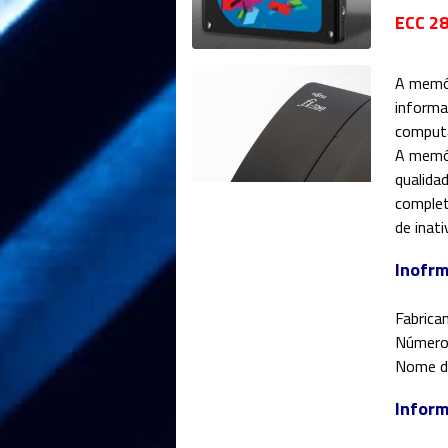
ECC 28
A memór
informa
comput
A memór
qualida
complet
de inat
Inofr
Fabrican
Número
Nome d
Inform