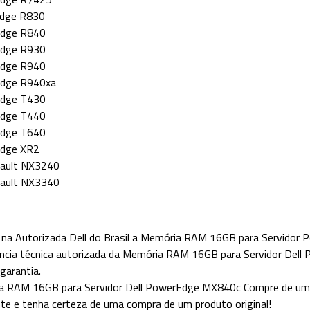
dge R830
dge R840
dge R930
dge R940
dge R940xa
dge T430
dge T440
dge T640
dge XR2
ault NX3240
ault NX3340
na Autorizada Dell do Brasil a Memória RAM 16GB para Servido
ncia técnica autorizada da Memória RAM 16GB para Servidor De
garantia.
 RAM 16GB para Servidor Dell PowerEdge MX840c Compre de uma r
nte e tenha certeza de uma compra de um produto original!