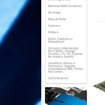
Memória RAM Servidores
No-break
Placa de Rede
Scanners
Plotters
Redes (Switches e
Roteadores)
Serviços e Manutenção
(Erro iDRAC, Storage,
Servidor, LTO, HD, Scanner,
No-break e Switch)
Servidores (Novos e
Seminovos, Upgrade,
Controladoras HBA, Fontes,
Fan Cooler)
SSD Enterprise