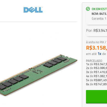
OK EM EST
NCM: 8473.
Garantia: 1
Por:
R$3.947
à vista no PIX
R$3.158
em até
1x
de
PARCELADO
1x
de
R$3.947,
2x
de
R$2.086,
3x
de
R$1.416,
4x
de
R$1.082,
5x
de
R$881,49
6x
de
R$747,89