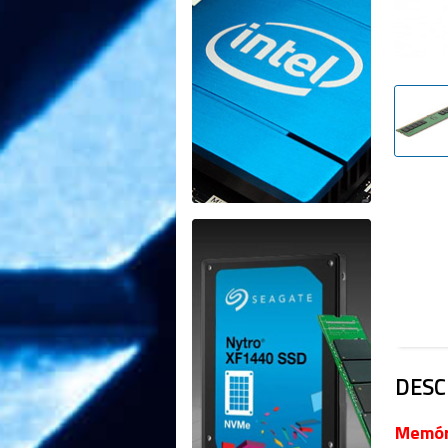
DESC
Memór