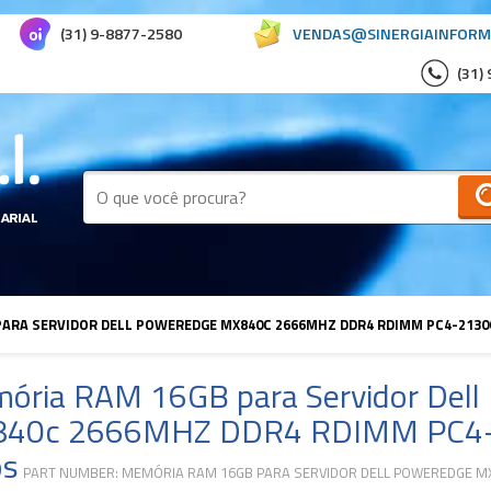
(31) 9-8877-2580
VENDAS@SINERGIAINFORM
(31)
ARA SERVIDOR DELL POWEREDGE MX840C 2666MHZ DDR4 RDIMM PC4-21300
ória RAM 16GB para Servidor Dell
40c 2666MHZ DDR4 RDIMM PC4-
os
PART NUMBER: MEMÓRIA RAM 16GB PARA SERVIDOR DELL POWEREDGE M