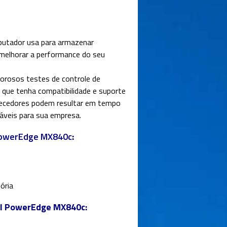
putador usa para armazenar
melhorar a performance do seu
gorosos testes de controle de
e que tenha compatibilidade e suporte
rnecedores podem resultar em tempo
ráveis para sua empresa.
 PowerEdge MX840c
:
ória
ll PowerEdge MX840c: