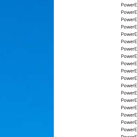
PowerE
PowerE
PowerE
PowerE
PowerE
PowerE
PowerE
PowerE
PowerE
PowerE
PowerE
PowerE
PowerE
PowerE
PowerE
PowerE
PowerE
PowerE
PowerE