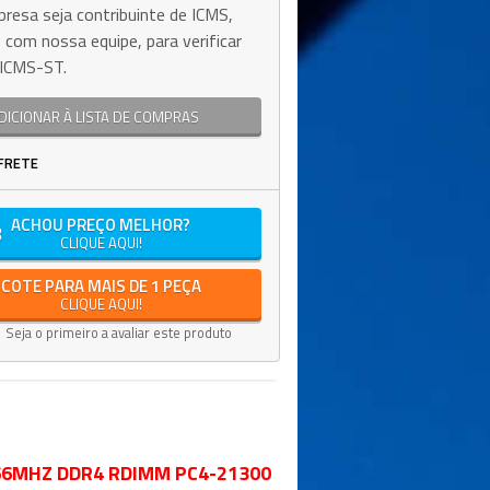
resa seja contribuinte de ICMS,
 com nossa equipe, para verificar
e ICMS-ST.
DICIONAR À LISTA DE COMPRAS
FRETE
ACHOU PREÇO MELHOR?
CLIQUE AQUI!
COTE PARA MAIS DE 1 PEÇA
CLIQUE AQUI!
Seja o primeiro a avaliar este produto
666MHZ DDR4 RDIMM PC4-21300