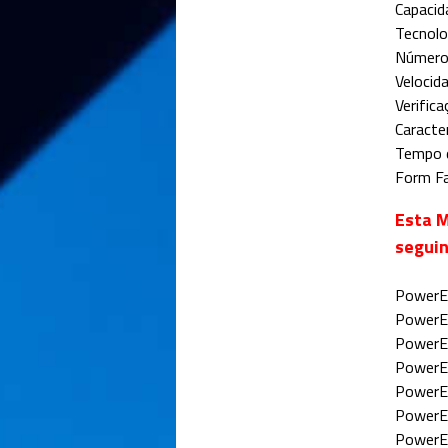
Capaci
Tecnol
Número
Veloci
Verific
Caracte
Tempo d
Form F
Esta M
seguin
PowerE
PowerE
PowerE
PowerE
PowerE
PowerE
PowerE