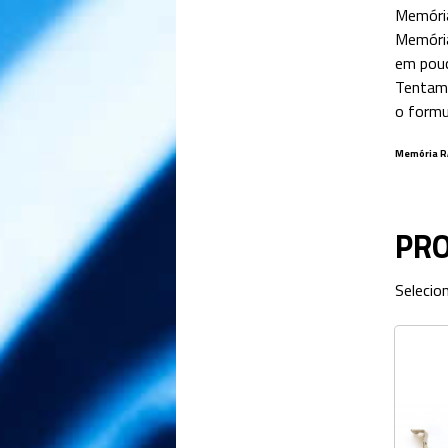
Memória
Memória
em pouc
Tentamo
o formu
Memória R
PR
Selecio