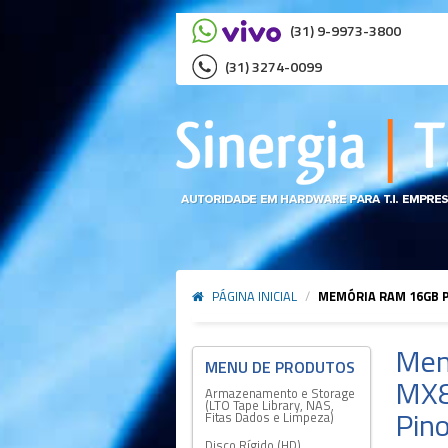
(31) 9-9973-3800
(31) 3274-0099
PÁGINA INICIAL
/
MEMÓRIA RAM 16GB P
Mem
MX8
Armazenamento e Storage
(LTO Tape Library, NAS,
Pin
Fitas Dados e Limpeza)
Disco Rígido (HD)