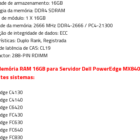
dade de armazenamento: 16GB
ogia da memória: DDR4 SDRAM
 de módulo: 1 X 16GB
dade da memória: 2666 MHz DDR4-2666 / PC4-21300
ação de integridade de dados: ECC
rísticas: Duplo Rank, Registrada
e latência de CAS: CL19
actor: 288-PIN RDIMM
emória RAM 16GB para Servidor Dell PowerEdge MX840c
tes sistemas:
dge C4130
dge C4140
dge C6420
dge FC430
dge FC630
dge FC640
dge FC830