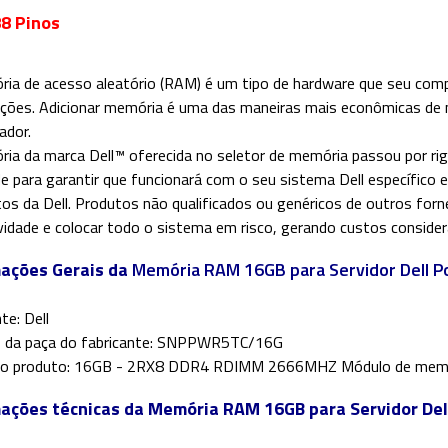
8 Pinos
ia de acesso aleatório (RAM) é um tipo de hardware que seu com
ções. Adicionar memória é uma das maneiras mais econômicas de 
ador.
ia da marca Dell™ oferecida no seletor de memória passou por ri
de para garantir que funcionará com o seu sistema Dell específico 
os da Dell. Produtos não qualificados ou genéricos de outros fo
ividade e colocar todo o sistema em risco, gerando custos conside
mações Gerais da
Memória RAM 16GB para Servidor Dell
te: Dell
 da paça do fabricante: SNPPWR5TC/16G
o produto: 16GB - 2RX8 DDR4 RDIMM 2666MHZ Módulo de mem
ações técnicas da Memória RAM 16GB para Servidor De