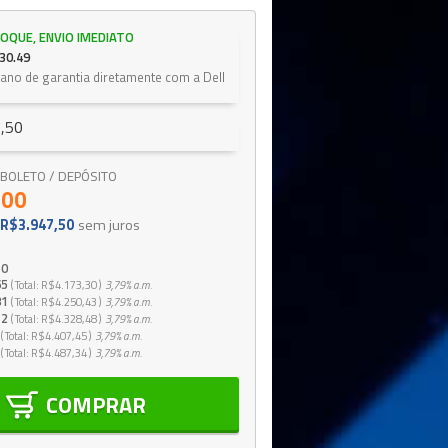
OQUE, ENVIO IMEDIATO
30.49
 ano de garantia diretamente com a Dell
,50
 / BOLETO / DEPÓSITO
,00
R$3.947,50
sem juros
50
65
Total
R$4.173,30
3,79%
a.m.
81
Total
R$4.250,43
3,79%
a.m.
12
Total
R$4.328,48
3,79%
a.m.
Total
R$4.407,45
3,79%
a.m.
Total
R$4.487,34
3,79%
a.m.
COMPRAR