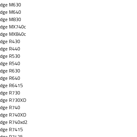
dge M630
dge M640
dge M830
dge MX740c
dge MX840c
dge R430
dge R440
dge R530
dge R540
dge R630
dge R640
dge R6415
dge R730
dge R730XD
dge R740
dge R740XD
dge R740xd2
dge R7415
dge R7425