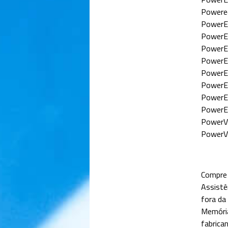
Powere
PowerE
PowerE
PowerE
PowerE
PowerE
PowerE
PowerE
PowerE
PowerV
PowerV
Compre 
Assistê
fora da 
Memória
fabrica