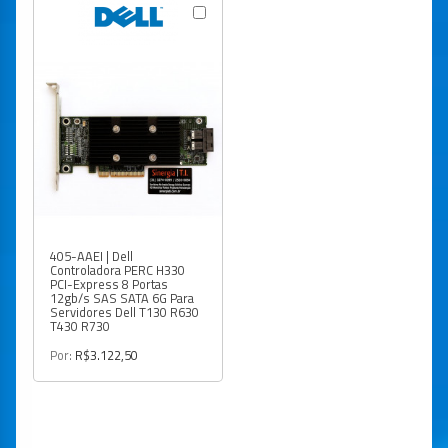
405-AAEI | Dell
Controladora PERC H330
PCI-Express 8 Portas
12gb/s SAS SATA 6G Para
Servidores Dell T130 R630
T430 R730
Por:
R$3.122,50