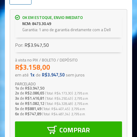
OK EM ESTOQUE, ENVIO IMEDIATO
NCM: 8473.30.49
Garantia: 1 ano de garantia diretamente com a Dell
Por:
R$3.947,50
à vista no PIX / BOLETO / DEPÓSITO
R$3.158,00
em até
1x
de
R$3.947,50
sem juros
PARCELADO
1x
de
R$3.947,50
2x
de
R$2.086,65
Total
R$4.173,30
3,79%
a.m.
3x
de
R$1.416,81
Total
R$4.250,43
3,79%
a.m.
4x
de
R$1.082,12
Total
R$4.328,48
3,79%
a.m.
5x
de
R$881,49
Total
R$4.407,45
3,79%
a.m.
6x
de
R$747,89
Total
R$4.487,34
3,79%
a.m.
COMPRAR