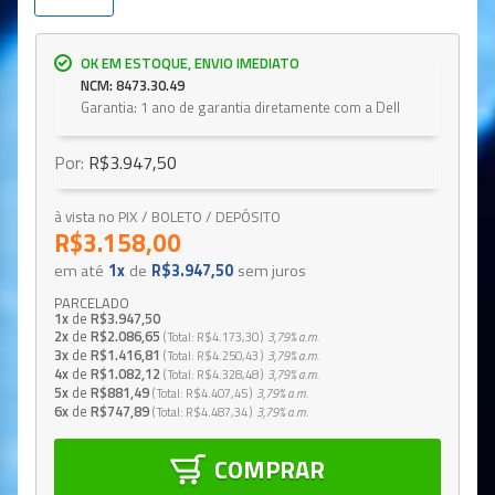
OK EM ESTOQUE, ENVIO IMEDIATO
NCM: 8473.30.49
Garantia: 1 ano de garantia diretamente com a Dell
Por:
R$3.947,50
à vista no PIX / BOLETO / DEPÓSITO
R$3.158,00
em até
1x
de
R$3.947,50
sem juros
PARCELADO
1x
de
R$3.947,50
2x
de
R$2.086,65
Total
R$4.173,30
3,79%
a.m.
3x
de
R$1.416,81
Total
R$4.250,43
3,79%
a.m.
4x
de
R$1.082,12
Total
R$4.328,48
3,79%
a.m.
5x
de
R$881,49
Total
R$4.407,45
3,79%
a.m.
6x
de
R$747,89
Total
R$4.487,34
3,79%
a.m.
COMPRAR