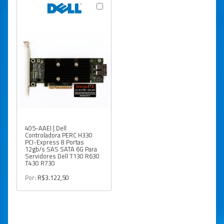
405-AAEI | Dell
Controladora PERC H330
PCI-Express 8 Portas
12gb/s SAS SATA 6G Para
Servidores Dell T130 R630
T430 R730
Por:
R$3.122,50