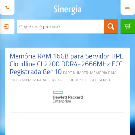
Memória RAM 16GB para Servidor HPE
Cloudline CL2200 DDR4-2666MHz ECC
Registrada Gen10
PART NUMBER: MEMÓRIA RAM
16GB 2666MHZ PARA SERV. HPE CLOUDLINE CL2200 GEN10