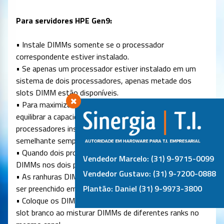
Para servidores HPE Gen9:
• Instale DIMMs somente se o processador
correspondente estiver instalado.
• Se apenas um processador estiver instalado em um
sistema de dois processadores, apenas metade dos
slots DIMM estão disponíveis.
• Para maximizar o desempenho, recomenda-se
equilibrar a capacidade de memória total entre todos os
processadores instalados e carregar os canais de forma
semelhante sempre que possível.
• Quando dois processadores estão instalados, divida os
Vendedor Marcelo: (31) 9-9715-0099
DIMMs nos dois processadores.
Vendedor Gustavo: (31) 9-7200-0888
• As ranhuras DIMM brancas indicam o primeiro slot a
ser preenchido em um canal.
Plantão: Daniel (31) 9-9973-3800
• Coloque os DIMMs com o maior número de ranks no
slot branco ao misturar DIMMs de diferentes ranks no