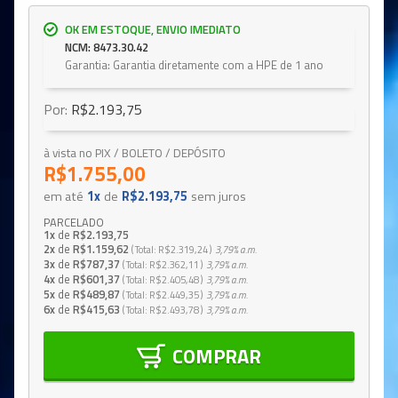
OK EM ESTOQUE, ENVIO IMEDIATO
NCM: 8473.30.42
Garantia: Garantia diretamente com a HPE de 1 ano
Por:
R$2.193,75
à vista no PIX / BOLETO / DEPÓSITO
R$1.755,00
em até
1x
de
R$2.193,75
sem juros
PARCELADO
1x
de
R$2.193,75
2x
de
R$1.159,62
Total
R$2.319,24
3,79%
a.m.
3x
de
R$787,37
Total
R$2.362,11
3,79%
a.m.
4x
de
R$601,37
Total
R$2.405,48
3,79%
a.m.
5x
de
R$489,87
Total
R$2.449,35
3,79%
a.m.
6x
de
R$415,63
Total
R$2.493,78
3,79%
a.m.
COMPRAR