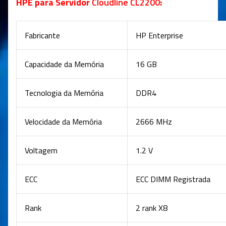
HPE
para Servidor
Cloudline CL2200
:
Fabricante
HP Enterprise
Capacidade da Memória
16 GB
Tecnologia da Memória
DDR4
Velocidade da Memória
2666 MHz
Voltagem
1.2 V
ECC
ECC DIMM Registrada
Rank
2 rank X8