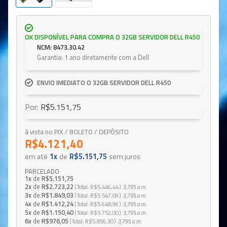
OK DISPONÍVEL PARA COMPRA O 32GB SERVIDOR DELL R450
NCM: 8473.30.42
Garantia: 1 ano diretamente com a Dell
ENVIO IMEDIATO O 32GB SERVIDOR DELL R450
Por:
R$5.151,75
à vista no PIX / BOLETO / DEPÓSITO
R$4.121,40
em até
1x
de
R$5.151,75
sem juros
PARCELADO
1x
de
R$5.151,75
2x
de
R$2.723,22
Total
R$5.446,44
3,79%
a.m.
3x
de
R$1.849,03
Total
R$5.547,09
3,79%
a.m.
4x
de
R$1.412,24
Total
R$5.648,96
3,79%
a.m.
5x
de
R$1.150,40
Total
R$5.752,00
3,79%
a.m.
6x
de
R$976,05
Total
R$5.856,30
3,79%
a.m.