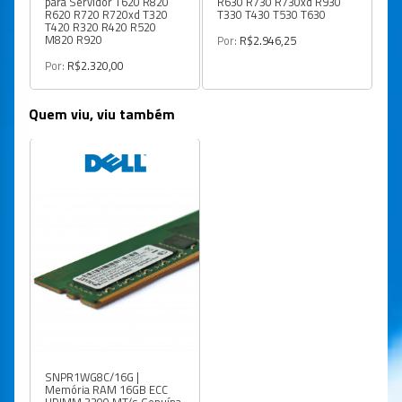
para Servidor T620 R820
R630 R730 R730xd R930
R620 R720 R720xd T320
T330 T430 T530 T630
T420 R320 R420 R520
M820 R920
Por:
R$2.946,25
Por:
R$2.320,00
Quem viu, viu também
SNPR1WG8C/16G |
Memória RAM 16GB ECC
UDIMM 3200 MT/s Genuína