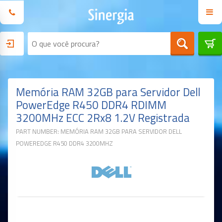
Memória RAM 32GB para Servidor Dell
PowerEdge R450 DDR4 RDIMM
3200MHz ECC 2Rx8 1.2V Registrada
PART NUMBER: MEMÓRIA RAM 32GB PARA SERVIDOR DELL
POWEREDGE R450 DDR4 3200MHZ