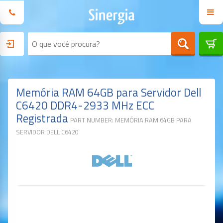
Memória RAM 64GB para Servidor Dell
C6420 DDR4-2933 MHz ECC
Registrada
PART NUMBER: MEMÓRIA RAM 64GB PARA
SERVIDOR DELL C6420