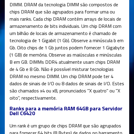
DIMM. DRAM da tecnologia DIMM são compostos de
chips DRAM que são agrupados para formar uma ou
mais ranks. Cada chip DRAM contém arrays de locais de
armazenamento de bits individuais. Um chip DRAM com
um bilhão de locais de armazenamento é chamado de
tecnologia de 1 Gigabit (1 Gb). Observe a minúscula b em
Gb. Oito chips de 1 Gb juntos podem fornecer 1 Gigabyte
(1 GB) de memória. Observe as maiúsculas e minúsculas
B em GB. DIMMs DDR4 atualmente usam chips DRAM
de 4 Gb e 8 Gb. Não é possível misturar tecnologias
DRAM no mesmo DIMM. Um chip DRAM pode ter 4
dados de sinais de I/O ou 8 dados de sinais de I/O. Estes
são chamados x4 ou x8, pronunciados "X quatro" ou "X
oito", respectivamente.
Ranks para a memória RAM 64GB para Servidor
Dell C6420
Um rank é um grupo de chips DRAM que são agrupados
para fornecer 64 bits (8 Bytes) de dados no barramento