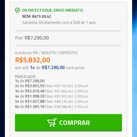
OK EM ESTOQUE, ENVIO IMEDIATO
NCM: 8473.30.42
Garantia: Diretamente com a Dell de 1 ano
Por:
R$7.290,00
à vista no PIX / BOLETO / DEPÓSITO
R$5.832,00
em até
1x
de
R$7.290,00
sem juros
PARCELADO
1x
de
R$7.290,00
2x
de
R$3.853,50
Total
R$7.707,00
3,79%
a.m.
3x
de
R$2.616,48
Total
R$7.849,44
3,79%
a.m.
4x
de
R$1.998,39
Total
R$7.993,56
3,79%
a.m.
5x
de
R$1.627,88
Total
R$8.139,40
3,79%
a.m.
6x
de
R$1.381,16
Total
R$8.286,96
3,79%
a.m.
COMPRAR