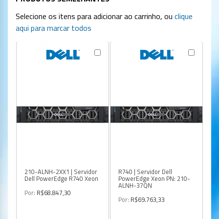
Selecione os itens para adicionar ao carrinho, ou
clique
aqui para marcar todos
210-ALNH-2XX1 | Servidor
R740 | Servidor Dell
R7
Dell PowerEdge R740 Xeon
PowerEdge Xeon PN: 210-
Po
ALNH-37QN
A
Por:
R$68.847,30
Por:
R$69.763,33
Po