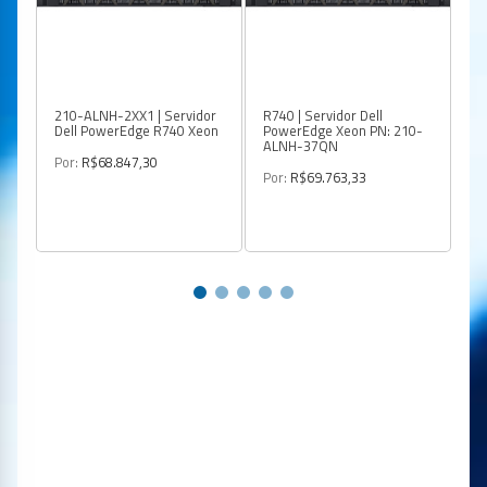
210-ALNH-2XX1 | Servidor
R740 | Servidor Dell
R7
Dell PowerEdge R740 Xeon
PowerEdge Xeon PN: 210-
Po
ALNH-37QN
A
Por:
R$68.847,30
Por:
R$69.763,33
Po