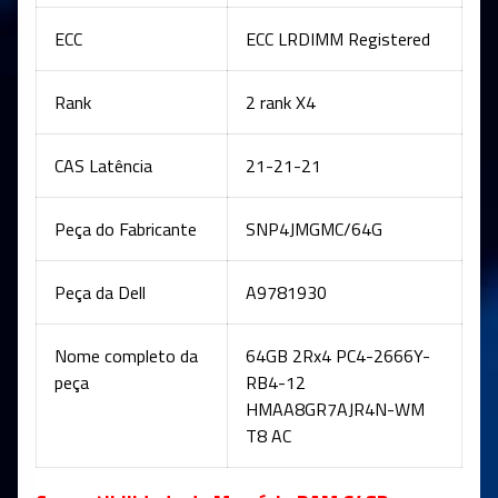
ECC
ECC LRDIMM Registered
Rank
2 rank X4
CAS Latência
21-21-21
Peça do Fabricante
SNP4JMGMC/64G
Peça da Dell
A9781930
Nome completo da
64GB 2Rx4 PC4-2666Y-
peça
RB4-12
HMAA8GR7AJR4N-WM
T8 AC