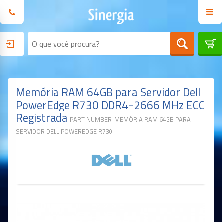
Memória RAM 64GB para Servidor Dell
PowerEdge R730 DDR4-2666 MHz ECC
Registrada
PART NUMBER: MEMÓRIA RAM 64GB PARA
SERVIDOR DELL POWEREDGE R730