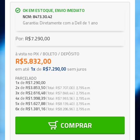
OK EM ESTOQUE, ENVIO IMEDIATO
NCM: 8473.30.42
Garantia: Diretamente com a Dell de 1 ano
Por:
R$7.290,00
à vista no PIX / BOLETO / DEPÓSITO
R$5.832,00
em até
1x
de
R$7.290,00
sem juros
PARCELADO
1x
de
R$7.290,00
2x
de
R$3.853,50
Total
R$7.707,00
3,79%
a.m.
3x
de
R$2.616,48
Total
R$7.849,44
3,79%
a.m.
4x
de
R$1.998,39
Total
R$7.993,56
3,79%
a.m.
5x
de
R$1.627,88
Total
R$8.139,40
3,79%
a.m.
6x
de
R$1.381,16
Total
R$8.286,96
3,79%
a.m.
COMPRAR