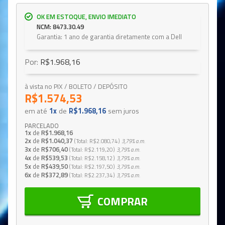
OK EM ESTOQUE, ENVIO IMEDIATO
NCM: 8473.30.49
Garantia: 1 ano de garantia diretamente com a Dell
Por:
R$1.968,16
à vista no PIX / BOLETO / DEPÓSITO
R$1.574,53
em até
1x
de
R$1.968,16
sem juros
PARCELADO
1x
de
R$1.968,16
2x
de
R$1.040,37
Total
R$2.080,74
3,79%
a.m.
3x
de
R$706,40
Total
R$2.119,20
3,79%
a.m.
4x
de
R$539,53
Total
R$2.158,12
3,79%
a.m.
5x
de
R$439,50
Total
R$2.197,50
3,79%
a.m.
6x
de
R$372,89
Total
R$2.237,34
3,79%
a.m.
COMPRAR