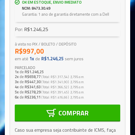
OK EM ESTOQUE, ENVIO IMEDIATO
NCM: 8473.30.49
Garantia: 1 ano de garantia diretamente com a Dell
Por:
R$1.246,25
à vista no PIX / BOLETO / DEPÓSITO
R$997,00
em até
1x
de
R$1.246,25
sem juros
PARCELADO
1x
de
R$1.246,25
2x
de
R$658,77
Total
R$1.317,54
3,79%
a.m.
3x
de
R$447,30
Total
R$1.341,90
3,79%
a.m.
4x
de
R$341,63
Total
R$1.366,52
3,79%
a.m.
5x
de
R$278,29
Total
R$1.391,45
3,79%
a.m.
6x
de
R$236,11
Total
R$1.416,66
3,79%
a.m.
COMPRAR
Caso sua empresa seja contribuinte de ICMS, faça