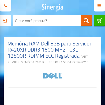
Memória RAM Dell 8GB para Servidor
R420XR DDR3 1600 MHz PC3L-
12800R RDIMM ECC Registrada
PART
NUMBER: MEMÓRIA RAM DELL 8GB PARA SERVIDOR R420XR