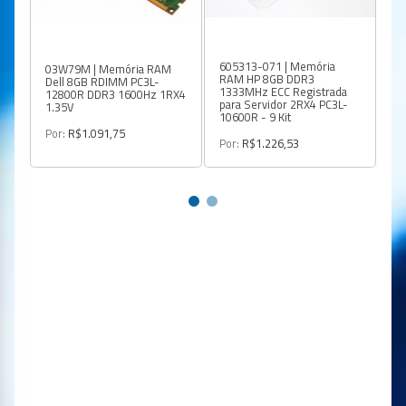
605313-071 | Memória
03W79M | Memória RAM
S
RAM HP 8GB DDR3
Dell 8GB RDIMM PC3L-
Me
1333MHz ECC Registrada
12800R DDR3 1600Hz 1RX4
2
para Servidor 2RX4 PC3L-
1.35V
10600R - 9 Kit
Po
Por:
R$1.091,75
Por:
R$1.226,53