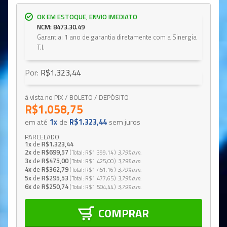
OK EM ESTOQUE, ENVIO IMEDIATO
NCM: 8473.30.49
Garantia: 1 ano de garantia diretamente com a Sinergia
T.I.
Por:
R$1.323,44
à vista no PIX / BOLETO / DEPÓSITO
R$1.058,75
em até
1x
de
R$1.323,44
sem juros
PARCELADO
1x
de
R$1.323,44
2x
de
R$699,57
Total
R$1.399,14
3,79%
a.m.
3x
de
R$475,00
Total
R$1.425,00
3,79%
a.m.
4x
de
R$362,79
Total
R$1.451,16
3,79%
a.m.
5x
de
R$295,53
Total
R$1.477,65
3,79%
a.m.
6x
de
R$250,74
Total
R$1.504,44
3,79%
a.m.
COMPRAR