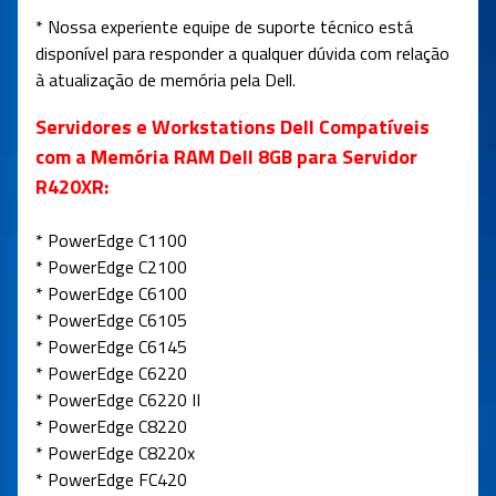
* Nossa experiente equipe de suporte técnico está
disponível para responder a qualquer dúvida com relação
à atualização de memória pela Dell.
Servidores e Workstations Dell Compatíveis
com a Memória RAM Dell 8GB para Servidor
R420XR:
* PowerEdge C1100
* PowerEdge C2100
* PowerEdge C6100
* PowerEdge C6105
* PowerEdge C6145
* PowerEdge C6220
* PowerEdge C6220 II
* PowerEdge C8220
* PowerEdge C8220x
* PowerEdge FC420