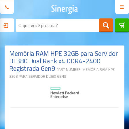
Memória RAM HPE 32GB para Servidor
DL380 Dual Rank x4 DDR4-2400
Registrada Gen9
PART NUMBER: MEMÓRIA RAM HPE
32GB PARA SERVIDOR DL380 GEN9