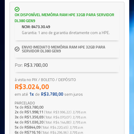
OK DISPONÍVEL MEMÓRIA RAM HPE 32GB PARA SERVIDOR
DL380 GEN9
NCM: 8473.30.49
Garantia: 1 ano de garantia diretamente com a HPE.
ENVIO IMEDIATO MEMÓRIA RAM HPE 32GB PARA
SERVIDOR DL380 GEN9
Por:
R$3.780,00
à vista no PIX / BOLETO / DEPÓSITO
R$3.024,00
em até
1x
de
R$3.780,00
sem juros
PARCELADO
1x
de
R$3.780,00
2x
de
R$1.998,11
Total
R$3.996,22
3,79%
a.m.
3x
de
R$1.356,69
Total
R$4.070,07
3,79%
a.m.
4x
de
R$1.036,20
Total
R$4.144,80
3,79%
a.m.
5x
de
R$844,09
Total
R$4.220,45
3,79%
a.m.
6x
de
R$716,16
Total
R$4.296,96
3,79%
a.m.