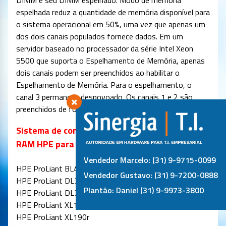
espelhada reduz a quantidade de memória disponível para
o sistema operacional em 50%, uma vez que apenas um
dos dois canais populados fornece dados. Em um
servidor baseado no processador da série Intel Xeon
5500 que suporta o Espelhamento de Memória, apenas
dois canais podem ser preenchidos ao habilitar o
Espelhamento de Memória. Para o espelhamento, o
canal 3 permanece despovoado. Os canais 1 e 2 são
preenchidos de forma idêntica.
Sistema de compatibilidade entre a Memória
RAM HPE para Servidor DL380 Gen 9:
Vendedor Marcelo: (31) 9-9715-0099
HPE ProLiant BL460c
Vendedor Gustavo: (31) 9-7200-0888
HPE ProLiant DL360
Plantão: Daniel (31) 9-9973-3800
HPE ProLiant DL380
HPE ProLiant XL170r
HPE ProLiant XL190r