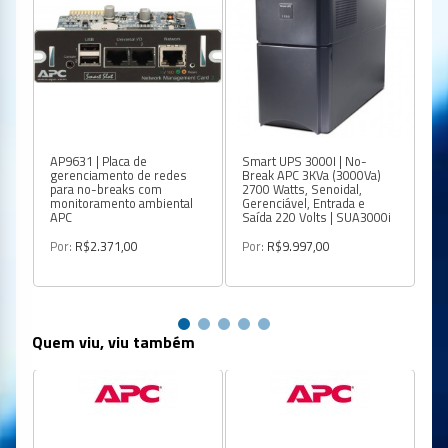
AP9631 | Placa de
Smart UPS 3000I | No-
RB
gerenciamento de redes
Break APC 3KVa (3000Va)
ma
para no-breaks com
2700 Watts, Senoidal,
AP
monitoramento ambiental
Gerenciável, Entrada e
/ 
APC
Saída 220 Volts | SUA3000i
SU
ba
Por:
R$2.371,00
Por:
R$9.997,00
Po
Quem viu, viu também