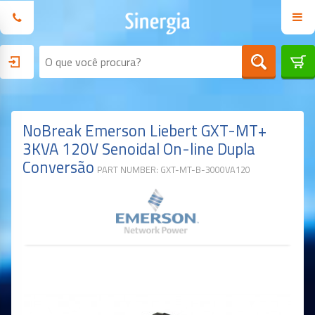
NoBreak Emerson Liebert GXT-MT+
3KVA 120V Senoidal On-line Dupla
Conversão
PART NUMBER: GXT-MT-B-3000VA120