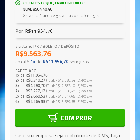
OK EM ESTOQUE, ENVIO IMEDIATO
NCM: 8504.40.40
Garantia: 1 ano de garantia com a Sinergia T.I.
Por:
R$11.954,70
à vista no PIX / BOLETO / DEPÓSITO
R$9.563,76
em até
1x
de
R$11.954,70
sem juros
PARCELADO
1x
de
R$11.954,70
2x
de
R$6.319,27
Total
R$12.638,54
3,79%
a.m.
3x
de
R$4.290,70
Total
R$12.872,10
3,79%
a.m.
4x
de
R$3.277,12
Total
R$13.108,48
3,79%
a.m.
5x
de
R$2.669,53
Total
R$13.347,65
3,79%
a.m.
6x
de
R$2.264,93
Total
R$13.589,58
3,79%
a.m.
COMPRAR
Caso sua empresa seja contribuinte de ICMS, faça