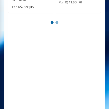
Por:
R$11.954,70
Po
Por:
R$7.999,85