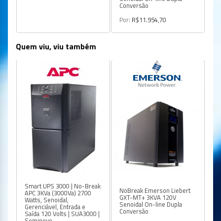
Conversão
Por:
R$11.954,70
Quem viu, viu também
Smart UPS 3000 | No-Break
AP
NoBreak Emerson Liebert
APC 3KVa (3000Va) 2700
ge
GXT-MT+ 3KVA 120V
Watts, Senoidal,
pa
Senoidal On-line Dupla
Gerenciável, Entrada e
mo
Conversão
Saída 120 Volts | SUA3000 |
A
Seminovo