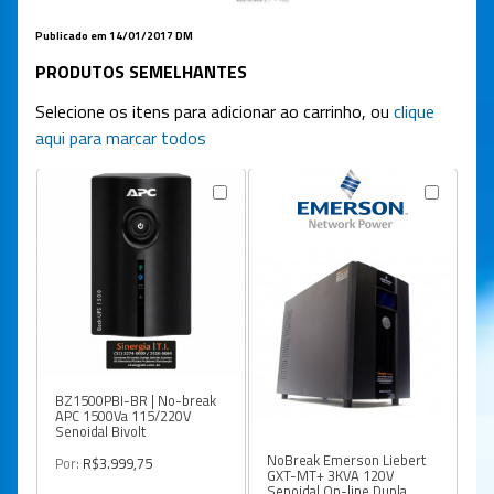
Publicado em 14/01/2017 DM
PRODUTOS SEMELHANTES
Selecione os itens para adicionar ao carrinho, ou
clique
aqui para marcar todos
BZ1500PBI-BR | No-break
APC 1500Va 115/220V
Senoidal Bivolt
NoBreak Emerson Liebert
Por:
R$3.999,75
GXT-MT+ 3KVA 120V
Senoidal On-line Dupla