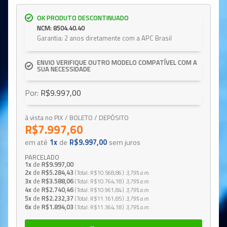
OK PRODUTO DESCONTINUADO
NCM: 8504.40.40
Garantia: 2 anos diretamente com a APC Brasil
ENVIO VERIFIQUE OUTRO MODELO COMPATÍVEL COM A
SUA NECESSIDADE
Por:
R$9.997,00
à vista no PIX / BOLETO / DEPÓSITO
R$7.997,60
em até
1x
de
R$9.997,00
sem juros
PARCELADO
1x
de
R$9.997,00
2x
de
R$5.284,43
Total
R$10.568,86
3,79%
a.m.
3x
de
R$3.588,06
Total
R$10.764,18
3,79%
a.m.
4x
de
R$2.740,46
Total
R$10.961,84
3,79%
a.m.
5x
de
R$2.232,37
Total
R$11.161,85
3,79%
a.m.
6x
de
R$1.894,03
Total
R$11.364,18
3,79%
a.m.