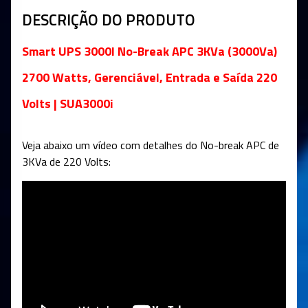
DESCRIÇÃO DO PRODUTO
Smart UPS 3000I No-Break APC 3KVa (3000Va)
2700 Watts, Gerenciável, Entrada e Saída 220
Volts | SUA3000i
Veja abaixo um vídeo com detalhes do No-break APC de
3KVa de 220 Volts: