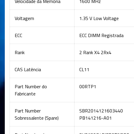
Velocidade da Memória
1600 MHz
Voltagem
1.35 V Low Voltage
ECC
ECC DIMM Registrada
Rank
2 Rank X4 2Rx4
CAS Latência
CL11
Part Number do
00RTP1
Fabricante
Part Number
SBR2014121603440
Sobressalente (Spare)
PB141216-A01