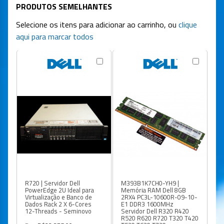
PRODUTOS SEMELHANTES
Selecione os itens para adicionar ao carrinho, ou
clique
aqui para marcar todos
R720 | Servidor Dell
M393B1K7CH0-YH9 |
R6
PowerEdge 2U Ideal para
Memória RAM Dell 8GB
Po
Virtualização e Banco de
2RX4 PC3L-10600R-09-10-
- 
Dados Rack 2 X 6-Cores
E1 DDR3 1600MHz
S
12-Threads - Seminovo
Servidor Dell R320 R420
R520 R620 R720 T320 T420
Po