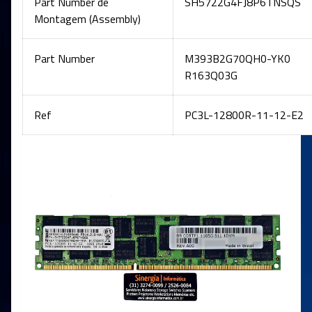
Part Number de
SH5722G4FJ8P6TNSQS
Montagem (Assembly)
Part Number
M393B2G70QH0-YK0
R163Q03G
Ref
PC3L-12800R-11-12-E2