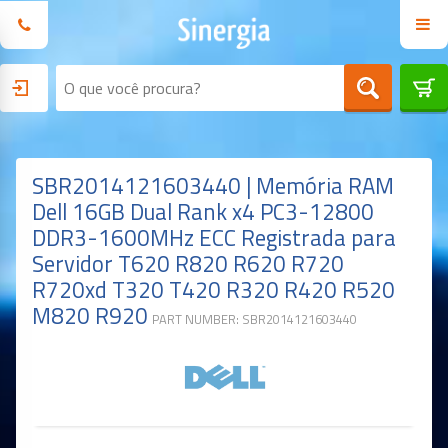
SBR2014121603440 | Memória RAM
Dell 16GB Dual Rank x4 PC3-12800
DDR3-1600MHz ECC Registrada para
Servidor T620 R820 R620 R720
R720xd T320 T420 R320 R420 R520
M820 R920
PART NUMBER: SBR2014121603440