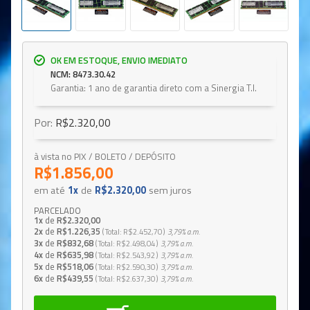
OK EM ESTOQUE, ENVIO IMEDIATO
NCM: 8473.30.42
Garantia: 1 ano de garantia direto com a Sinergia T.I.
Por:
R$2.320,00
à vista no PIX / BOLETO / DEPÓSITO
R$1.856,00
em até
1x
de
R$2.320,00
sem juros
PARCELADO
1x
de
R$2.320,00
2x
de
R$1.226,35
Total
R$2.452,70
3,79%
a.m.
3x
de
R$832,68
Total
R$2.498,04
3,79%
a.m.
4x
de
R$635,98
Total
R$2.543,92
3,79%
a.m.
5x
de
R$518,06
Total
R$2.590,30
3,79%
a.m.
6x
de
R$439,55
Total
R$2.637,30
3,79%
a.m.