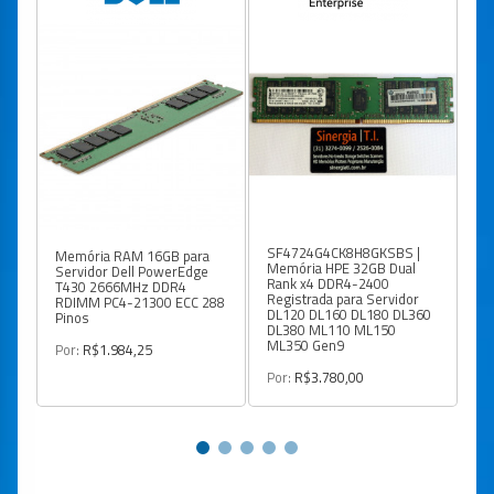
SF4724G4CK8H8GKSBS |
Memória RAM 16GB para
Me
Memória HPE 32GB Dual
Servidor Dell PowerEdge
pa
Rank x4 DDR4-2400
T430 2666MHz DDR4
2
Registrada para Servidor
RDIMM PC4-21300 ECC 288
DL120 DL160 DL180 DL360
Pinos
Po
DL380 ML110 ML150
ML350 Gen9
Por:
R$1.984,25
Por:
R$3.780,00