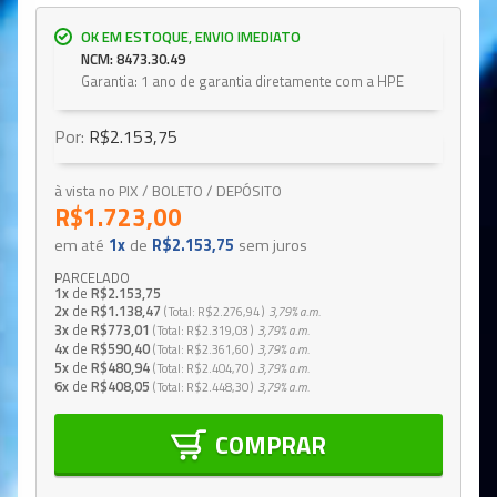
OK EM ESTOQUE, ENVIO IMEDIATO
NCM: 8473.30.49
Garantia: 1 ano de garantia diretamente com a HPE
Por:
R$2.153,75
à vista no PIX / BOLETO / DEPÓSITO
R$1.723,00
em até
1x
de
R$2.153,75
sem juros
PARCELADO
1x
de
R$2.153,75
2x
de
R$1.138,47
Total
R$2.276,94
3,79%
a.m.
3x
de
R$773,01
Total
R$2.319,03
3,79%
a.m.
4x
de
R$590,40
Total
R$2.361,60
3,79%
a.m.
5x
de
R$480,94
Total
R$2.404,70
3,79%
a.m.
6x
de
R$408,05
Total
R$2.448,30
3,79%
a.m.
COMPRAR