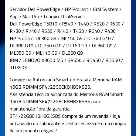
Servidor Dell PowerEdge / HP Proliant / IBM System /
Apple Mac Pro / Lenovo ThinkServer
Dell PowerEdge T5810 / R540 / T440 / R520 / R630 /
R730 / R740 / R530 / R440 / T430 / R640 / R430
HP Proiliant DL360 G9 / ML150 G9 / DL360 G10 /
DL380 G10 / DL350 G10 / DL160 G9 / DL360 G9 /
ML350 G9 / ML110 G9 / DL380 G9
IBM / LENOVO X3650 M5 / SR650 / RD450 / RD350 /
TD350X
Compre na Autorizada Smart do Brasil a Memória RAM
16GB RDIMM SF4722G8CK8H8GKSBS.
Assistência técnica autorizada do Memória RAM Smart
16GB RDIMM SF4722G8CK8H8GKSBS para
manutenção fora da garantia.
SF4722G8CK8H8GKSBS Compre de um revenda / loja
autorizado do fabricante e tenha certeza de uma compra
de um produto original!