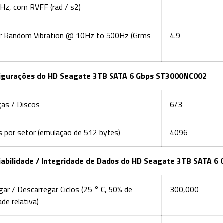
Hz, com RVFF (rad / s2)
ar Random Vibration @ 10Hz to 500Hz (Grms
4.9
igurações do HD Seagate 3TB SATA 6 Gbps ST3000NC002
ças / Discos
6/3
 por setor (emulação de 512 bytes)
4096
iabilidade / Integridade de Dados do HD Seagate 3TB SATA 
gar / Descarregar Ciclos (25 ° C, 50% de
300,000
de relativa)