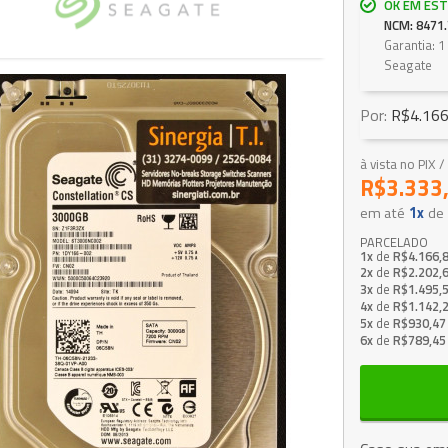
OK EM EST
NCM: 8471.
Garantia: 
Seagate
Por:
R$4.166
à vista no PIX
R$3.333
em até
1x
de
PARCELADO
1x
de
R$4.166,
2x
de
R$2.202,
3x
de
R$1.495,
4x
de
R$1.142,
5x
de
R$930,47
6x
de
R$789,45