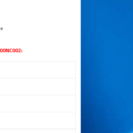
te
000NC002: