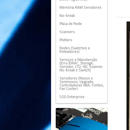
Memória RAM Servidores
No-break
Placa de Rede
Scanners
Plotters
Redes (Switches e
Roteadores)
Serviços e Manutenção
(Erro iDRAC, Storage,
Servidor, LTO, HD, Scanner,
No-break e Switch)
Servidores (Novos e
Seminovos, Upgrade,
Controladoras HBA, Fontes,
Fan Cooler)
SSD Enterprise