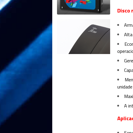
Disco 
Arma
Alta
Econ
operacio
Gere
Cap
Men
unidade
Max
A in
Aplica
Ser