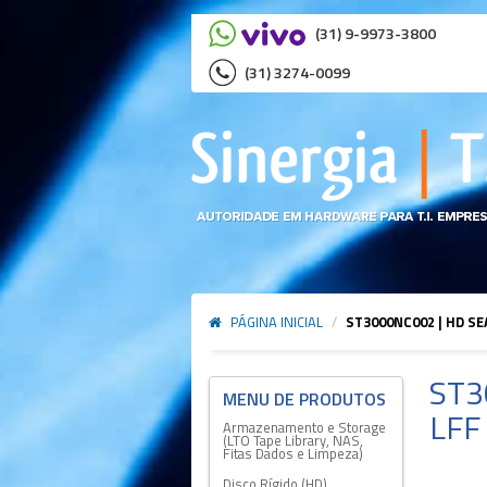
(31) 9-9973-3800
(31) 3274-0099
PÁGINA INICIAL
/
ST3000NC002 | HD SE
ST3
LFF 
Armazenamento e Storage
(LTO Tape Library, NAS,
Fitas Dados e Limpeza)
Disco Rígido (HD)