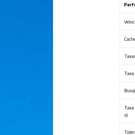
Perf
Velo
Cach
Taxas
Taxa 
Busqu
Taxa
s)
Toler