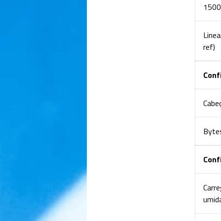
1500
Line
ref)
Conf
Cabe
Bytes
Conf
Carre
umida