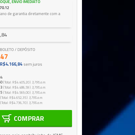
OQUE, ENVIO IMEDIATO
70.12
1 ano de garantia diretamente com a
,84
 / BOLETO / DEPÓSITO
,47
R$4.166,84
sem juros
84
60
Total
R$4.405,20
3,79%
a.m.
53
Total
R$4.486,59
3,79%
a.m.
25
Total
R$4.569,00
3,79%
a.m.
Total
R$4.652,35
3,79%
a.m.
Total
R$4.736,70
3,79%
a.m.
COMPRAR