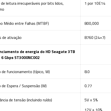
 de leitura irrecuperáveis por bits lidos,
1 por 10E14
mo
o Médio entre Falhas (MTBF)
800,000
s de ativação
8760 (24×7)
nciamento de energia do HD Seagate 3TB
 6 Gbps ST3000NC002
 de funcionamento (típico, W)
8.0
 de Espera / Suspensão (W)
0.77
ância de tensão (incluindo ruído)
5V ± 5%
12V ± 10%