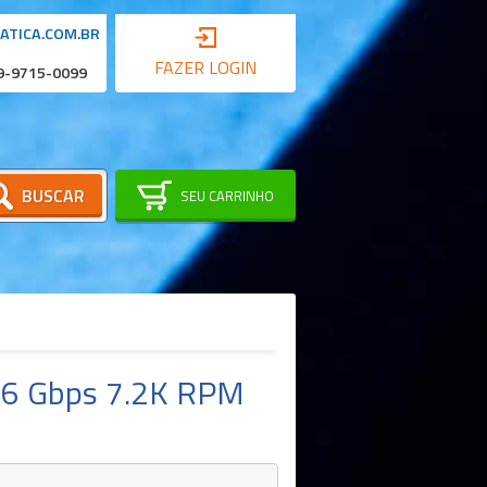
ATICA.COM.BR
FAZER LOGIN
 9-9715-0099
BUSCAR
SEU CARRINHO
 6 Gbps 7.2K RPM