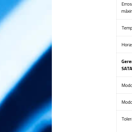
Erros
máxi
Temp
Hora
Gere
SATA
Modo
Modo
Toler