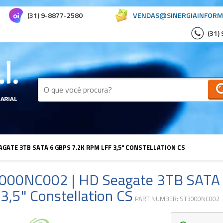
(31) 9-8877-2580
VENDAS@SINERGIAINFORM
(31)
AGATE 3TB SATA 6 GBPS 7.2K RPM LFF 3,5" CONSTELLATION CS
000NC002 | HD Seagate 3TB SATA
3,5" Constellation CS
PART NUMBER: ST3000NC002