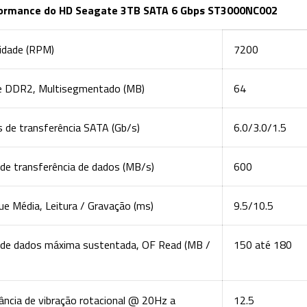
ormance do HD Seagate 3TB SATA 6 Gbps ST3000NC002
cidade (RPM)
7200
e DDR2, Multisegmentado (MB)
64
 de transferência SATA (Gb/s)
6.0/3.0/1.5
de transferência de dados (MB/s)
600
e Média, Leitura / Gravação (ms)
9.5/10.5
 de dados máxima sustentada, OF Read (MB /
150 até 180
ância de vibração rotacional @ 20Hz a
12.5