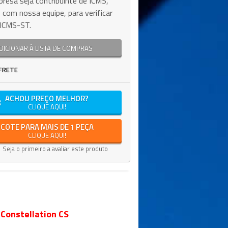
resa seja contribuinte de ICMS,
 com nossa equipe, para verificar
e ICMS-ST.
DICIONAR À LISTA DE COMPRAS
FRETE
ACHOU PREÇO MELHOR?
CLIQUE AQUI!
COTE PARA MAIS DE 1 PEÇA
CLIQUE AQUI!
Seja o primeiro a avaliar este produto
Constellation CS