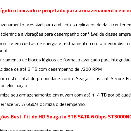
rígido otimizado e projetado para armazenamento em 
zenamento acessível para ambientes replicados de data center 
 tolerância a vibrações para desempenho confiável de classe empre
omize em custos de energia e resfriamento com o menor disco c
nal.
nciamento de blocos lógicos de formato avançado para integridade
acidade de até 3 TB com desempenho de 7200 RPM.
or custo total de propriedade com o Seagate Instant Secure Era
 ou eliminação
imize seu armazenamento em nuvem com até 114 TB por pé quad
terface SATA 6Gb/s otimiza o desempenho.
ções Best-Fit do HD Seagate 3TB SATA 6 Gbps ST3000N
vidores de armazenamento em nuvem